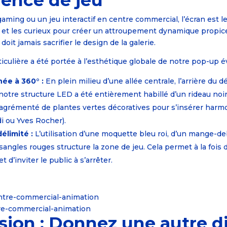
ience de jeu
ming ou un jeu interactif en centre commercial, l’écran est le
lles et les curieux pour créer un attroupement dynamique propi
doit jamais sacrifier le design de la galerie.
iculière a été portée à l’esthétique globale de notre pop-up 
née à 360° :
En plein milieu d’une allée centrale, l’arrière du 
 notre structure LED a été entièrement habillé d’un rideau noi
 agrémenté de plantes vertes décoratives pour s’insérer har
i ou Yves Rocher).
élimité :
L’utilisation d’une moquette bleu roi, d’un mange-de
sangles rouges structure la zone de jeu. Cela permet à la fois d
et d’inviter le public à s’arrêter.
tre-commercial-animation
sion : Donnez une autre 