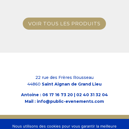
VOIR TOUS LES PRODUITS
22 rue des Frères Rousseau
44860
Saint Aignan de Grand Lieu
Antoine :
06 17 16 73 20
|
02 40 31 32 04
Mail :
info@public-evenements.com
Mentions légales
|
Politique de confidentialité
| © PUBLIC
Nous utilisons des cookies pour vous garantir la meilleure
EVENEMENTS | Réalisation
Atelier Mile